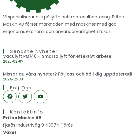
Vi specialiserar oss på lyft- och materialhantering. Pritec
Maskin AB förser marknaden med maskiner med god
ergonomi, ekonomi och användarvänlighet i fokus.
Senaste Nyheter
Vaculyft PM140 – Smarta lyft för effektivt arbete
2025-02-07
Missar du våra nyheter? Följ oss och håll dig uppdaterad!
2024-12-03
Följ Oss
F
T
Y
a
w
o
c
i
u
e
t
t
Kontaktinfo
b
t
u
o
e
b
Pritec Maskin AB
o
r
e
Fjärås Industriväg 9 43974 Fjärås
k
Växel