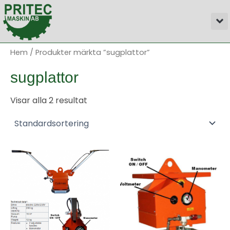
Hoppa
M
till
innehåll
Hem
/ Produkter märkta ”sugplattor”
sugplattor
Visar alla 2 resultat