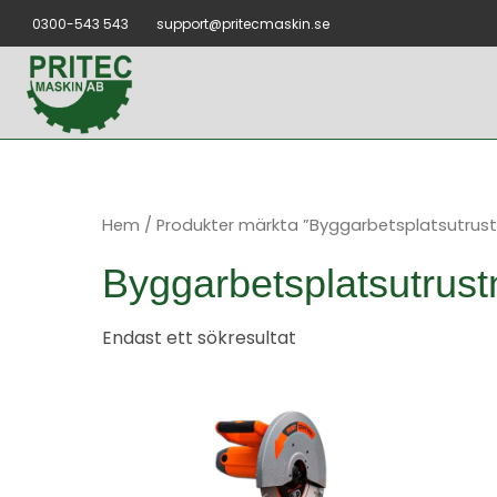
Hoppa
0300-543 543
support@pritecmaskin.se
till
innehåll
Hem
/ Produkter märkta ”Byggarbetsplatsutrust
Byggarbetsplatsutrust
Endast ett sökresultat