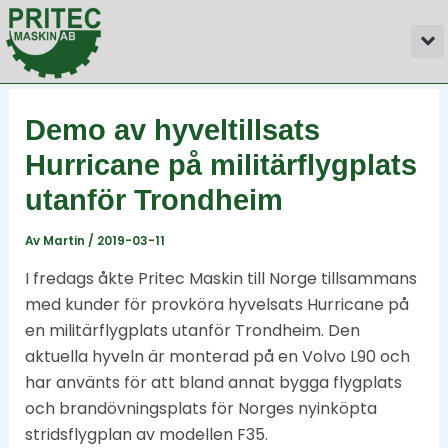
Hoppa
Inläggsnavigering
M
till
innehåll
Demo av hyveltillsats
Hurricane på militärflygplats
utanför Trondheim
Av
Martin
/
2019-03-11
I fredags åkte Pritec Maskin till Norge tillsammans
med kunder för provköra hyvelsats Hurricane på
en militärflygplats utanför Trondheim. Den
aktuella hyveln är monterad på en Volvo L90 och
har använts för att bland annat bygga flygplats
och brandövningsplats för Norges nyinköpta
stridsflygplan av modellen F35.