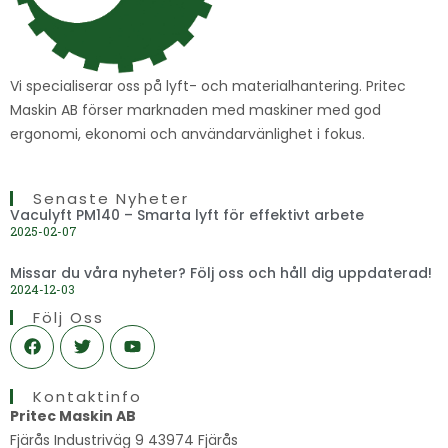
Vi specialiserar oss på lyft- och materialhantering. Pritec
Maskin AB förser marknaden med maskiner med god
ergonomi, ekonomi och användarvänlighet i fokus.
Senaste Nyheter
Vaculyft PM140 – Smarta lyft för effektivt arbete
2025-02-07
Missar du våra nyheter? Följ oss och håll dig uppdaterad!
2024-12-03
Följ Oss
F
T
Y
a
w
o
c
i
u
e
t
t
Kontaktinfo
b
t
u
o
e
b
Pritec Maskin AB
o
r
e
Fjärås Industriväg 9 43974 Fjärås