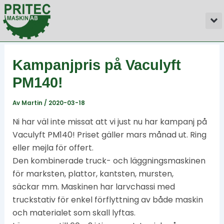
Hoppa
Inläggsnavigering
M
till
innehåll
Kampanjpris på Vaculyft
PM140!
Av
Martin
/
2020-03-18
Ni har väl inte missat att vi just nu har kampanj på
Vaculyft PM140! Priset gäller mars månad ut. Ring
eller mejla för offert.
Den kombinerade truck- och läggningsmaskinen
för marksten, plattor, kantsten, mursten,
säckar mm. Maskinen har larvchassi med
truckstativ för enkel förflyttning av både maskin
och materialet som skall lyftas.