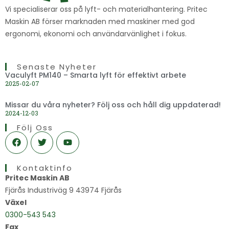
Vi specialiserar oss på lyft- och materialhantering. Pritec
Maskin AB förser marknaden med maskiner med god
ergonomi, ekonomi och användarvänlighet i fokus.
Senaste Nyheter
Vaculyft PM140 – Smarta lyft för effektivt arbete
2025-02-07
Missar du våra nyheter? Följ oss och håll dig uppdaterad!
2024-12-03
Följ Oss
F
T
Y
a
w
o
c
i
u
e
t
t
Kontaktinfo
b
t
u
o
e
b
Pritec Maskin AB
o
r
e
Fjärås Industriväg 9 43974 Fjärås
k
Växel
0300-543 543
Fax