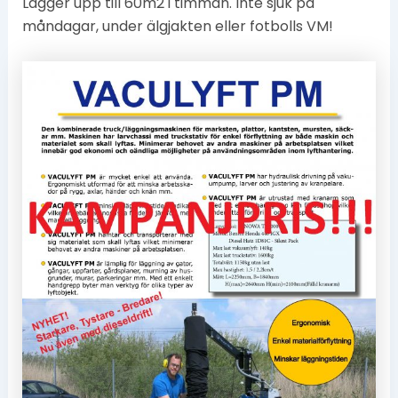
Lägger upp till 60m2 i timman. Inte sjuk på
måndagar, under älgjakten eller fotbolls VM!