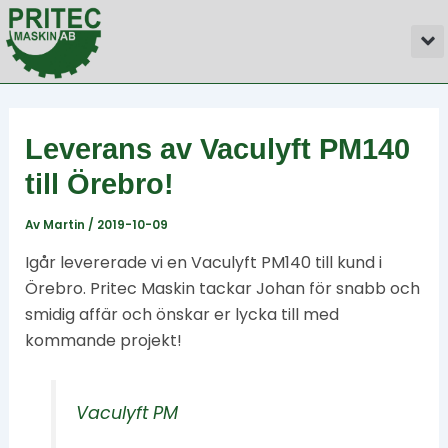
Hoppa
Inläggsnavigering
M
till
innehåll
Leverans av Vaculyft PM140
till Örebro!
Av
Martin
/
2019-10-09
Igår levererade vi en Vaculyft PM140 till kund i
Örebro. Pritec Maskin tackar Johan för snabb och
smidig affär och önskar er lycka till med
kommande projekt!
Vaculyft PM