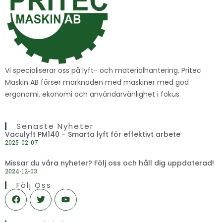
Vi specialiserar oss på lyft- och materialhantering. Pritec
Maskin AB förser marknaden med maskiner med god
ergonomi, ekonomi och användarvänlighet i fokus.
Senaste Nyheter
Vaculyft PM140 – Smarta lyft för effektivt arbete
2025-02-07
Missar du våra nyheter? Följ oss och håll dig uppdaterad!
2024-12-03
Följ Oss
F
T
Y
a
w
o
c
i
u
e
t
t