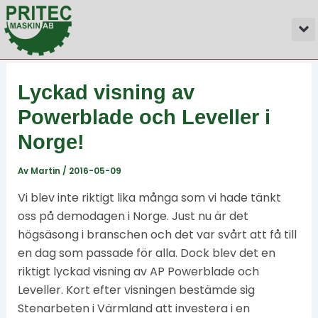
Hoppa
Inläggsnavigering
M
till
innehåll
Lyckad visning av
Powerblade och Leveller i
Norge!
Av
Martin
/
2016-05-09
Vi blev inte riktigt lika många som vi hade tänkt
oss på demodagen i Norge. Just nu är det
högsäsong i branschen och det var svårt att få till
en dag som passade för alla. Dock blev det en
riktigt lyckad visning av AP Powerblade och
Leveller. Kort efter visningen bestämde sig
Stenarbeten i Värmland att investera i en