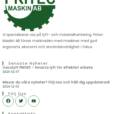
Vi specialiserar oss på lyft- och materialhantering. Pritec
Maskin AB förser marknaden med maskiner med god
ergonomi, ekonomi och användarvänlighet i fokus.
Senaste Nyheter
Vaculyft PM140 – Smarta lyft för effektivt arbete
2025-02-07
Missar du våra nyheter? Följ oss och håll dig uppdaterad!
2024-12-03
Följ Oss
F
T
Y
a
w
o
c
i
u
e
t
t
Kontaktinfo