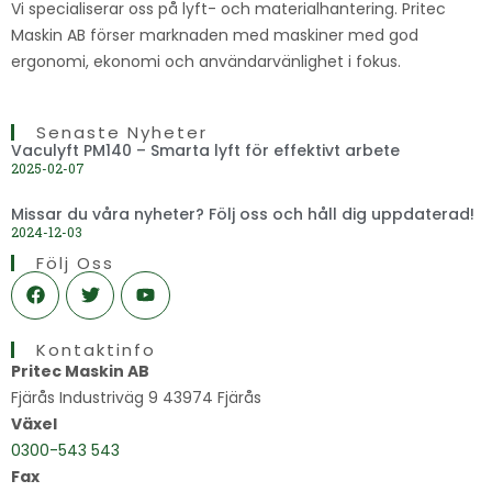
Vi specialiserar oss på lyft- och materialhantering. Pritec
Maskin AB förser marknaden med maskiner med god
ergonomi, ekonomi och användarvänlighet i fokus.
Senaste Nyheter
Vaculyft PM140 – Smarta lyft för effektivt arbete
2025-02-07
Missar du våra nyheter? Följ oss och håll dig uppdaterad!
2024-12-03
Följ Oss
F
T
Y
a
w
o
c
i
u
e
t
t
Kontaktinfo
b
t
u
o
e
b
Pritec Maskin AB
o
r
e
Fjärås Industriväg 9 43974 Fjärås
k
Växel
0300-543 543
Fax