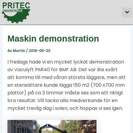
Hoppa
Inläggsnavigering
M
till
innehåll
Maskin demonstration
Av
Martin
/
2016-05-23
I fredags hade vi en mycket lyckat demonstration
av Vaculyft PM140 för BMF AB. Det var lite svårt
att komma till med våran största läggare, men att
en stensättare kunde lägga 150 m2 (700 x700 mm
plattor) på ca 3 timmar måste ses som ett riktigt
bra resultat. Vill tacka alla medverkande för en
mycket trevlig dag i solen, och hoppas vi ses igen.