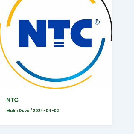
NTC
Malin Dove
/
2024-04-02