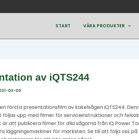
g
START
VÅRA PRODUKTER
ntation av iQTS244
021-03-03
t en första presentationsfilm av kakelsågen iQTS244. Denn
följas upp med filmer för serviceinstruktioner och fels
 är att publicera filmer för alla sågarna från iQ Power To
ra läggningsmaskiner för marksten. Se till att följa oss på