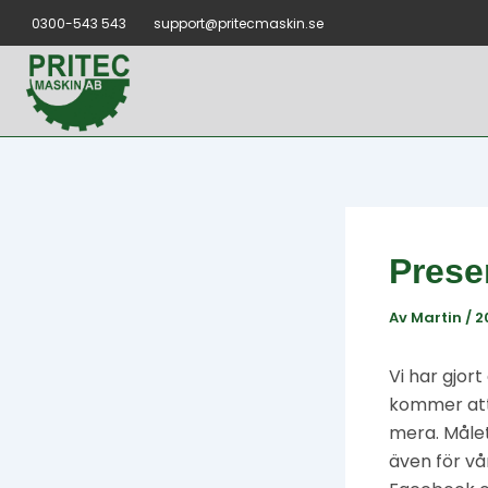
Hoppa
Inläggsnavigerin
0300-543 543
support@pritecmaskin.se
till
innehåll
Prese
Av
Martin
/
2
Vi har gjor
kommer att 
mera. Målet
även för vå