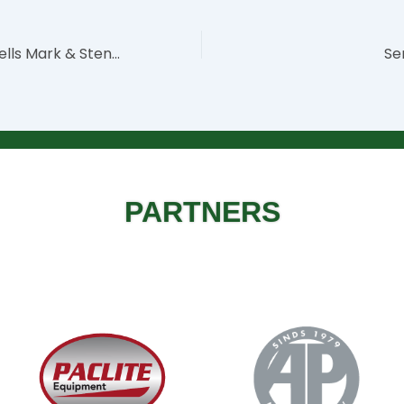
Idag bygger Arnells Mark & Sten mur utanför vår nya lagerlokal!
Se
PARTNERS