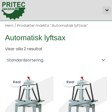
Hoppa
M
till
innehåll
Hem
/ Produkter märkta ”Automatisk lyftsax”
Automatisk lyftsax
Visar alla 2 resultat
Rea!
Rea!