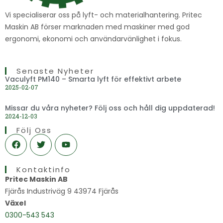
Vi specialiserar oss på lyft- och materialhantering. Pritec
Maskin AB förser marknaden med maskiner med god
ergonomi, ekonomi och användarvänlighet i fokus.
Senaste Nyheter
Vaculyft PM140 – Smarta lyft för effektivt arbete
2025-02-07
Missar du våra nyheter? Följ oss och håll dig uppdaterad!
2024-12-03
Följ Oss
F
T
Y
a
w
o
c
i
u
e
t
t
Kontaktinfo
b
t
u
o
e
b
Pritec Maskin AB
o
r
e
Fjärås Industriväg 9 43974 Fjärås
k
Växel
0300-543 543