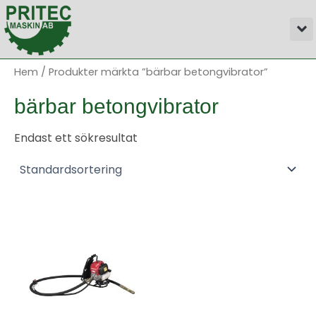
Hoppa
M
till
innehåll
Hem
/ Produkter märkta ”bärbar betongvibrator”
bärbar betongvibrator
Endast ett sökresultat