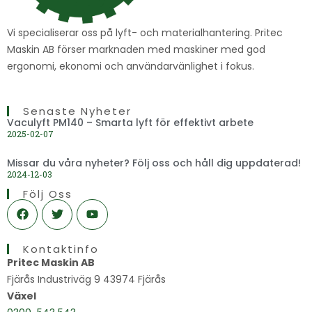
Vi specialiserar oss på lyft- och materialhantering. Pritec
Maskin AB förser marknaden med maskiner med god
ergonomi, ekonomi och användarvänlighet i fokus.
Senaste Nyheter
Vaculyft PM140 – Smarta lyft för effektivt arbete
2025-02-07
Missar du våra nyheter? Följ oss och håll dig uppdaterad!
2024-12-03
Följ Oss
F
T
Y
a
w
o
c
i
u
e
t
t
Kontaktinfo
b
t
u
o
e
b
Pritec Maskin AB
o
r
e
Fjärås Industriväg 9 43974 Fjärås
k
Växel