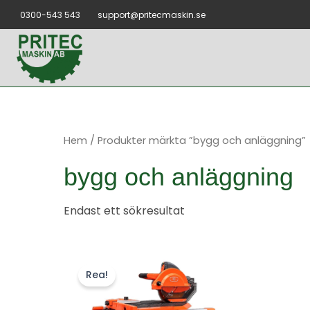
Hoppa
0300-543 543
support@pritecmaskin.se
till
innehåll
Hem
/ Produkter märkta ”bygg och anläggning”
bygg och anläggning
Endast ett sökresultat
Rea!