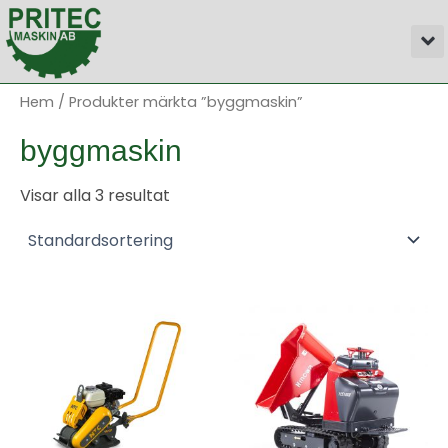
Hoppa
M
till
innehåll
Hem
/ Produkter märkta ”byggmaskin”
byggmaskin
Visar alla 3 resultat