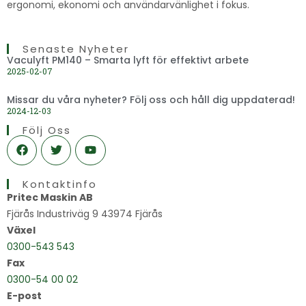
ergonomi, ekonomi och användarvänlighet i fokus.
Senaste Nyheter
Vaculyft PM140 – Smarta lyft för effektivt arbete
2025-02-07
Missar du våra nyheter? Följ oss och håll dig uppdaterad!
2024-12-03
Följ Oss
F
T
Y
a
w
o
c
i
u
e
t
t
Kontaktinfo
b
t
u
o
e
b
Pritec Maskin AB
o
r
e
Fjärås Industriväg 9 43974 Fjärås
k
Växel
0300-543 543
Fax
0300-54 00 02
E-post