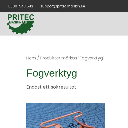
Hoppa
0300-543 543
support@pritecmaskin.se
till
innehåll
Hem
/ Produkter märkta ”Fogverktyg”
Fogverktyg
Endast ett sökresultat