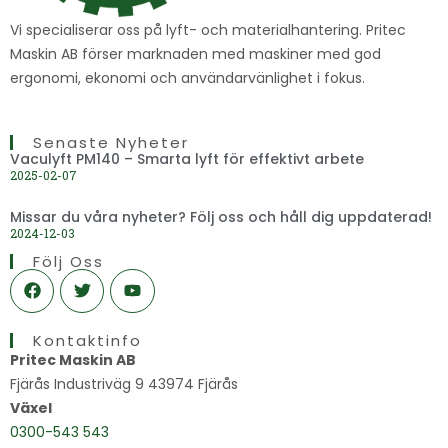
Vi specialiserar oss på lyft- och materialhantering. Pritec
Maskin AB förser marknaden med maskiner med god
ergonomi, ekonomi och användarvänlighet i fokus.
Senaste Nyheter
Vaculyft PM140 – Smarta lyft för effektivt arbete
2025-02-07
Missar du våra nyheter? Följ oss och håll dig uppdaterad!
2024-12-03
Följ Oss
F
T
Y
a
w
o
c
i
u
e
t
t
Kontaktinfo
b
t
u
o
e
b
Pritec Maskin AB
o
r
e
Fjärås Industriväg 9 43974 Fjärås
k
Växel
0300-543 543