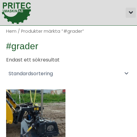
Hoppa
M
till
innehåll
Hem
/ Produkter märkta ”#grader”
#grader
Endast ett sökresultat