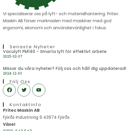
Vi specialiserar oss på lyft- och materialhantering. Pritec
Maskin AB förser marknaden med maskiner med god
ergonomi, ekonomi och användarvänlighet i fokus.
Senaste Nyheter
Vaculyft PM140 – Smarta lyft för effektivt arbete
2025-02-07
Missar du våra nyheter? Följ oss och håll dig uppdaterad!
2024-12-03
Följ Oss
F
T
Y
a
w
o
c
i
u
e
t
t
Kontaktinfo
b
t
u
o
e
b
Pritec Maskin AB
o
r
e
Fjärås Industriväg 9 43974 Fjärås
k
Växel