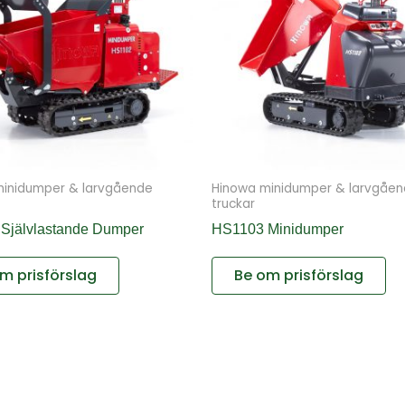
minidumper & larvgående
Hinowa minidumper & larvgåe
truckar
Självlastande Dumper
HS1103 Minidumper
m prisförslag
Be om prisförslag