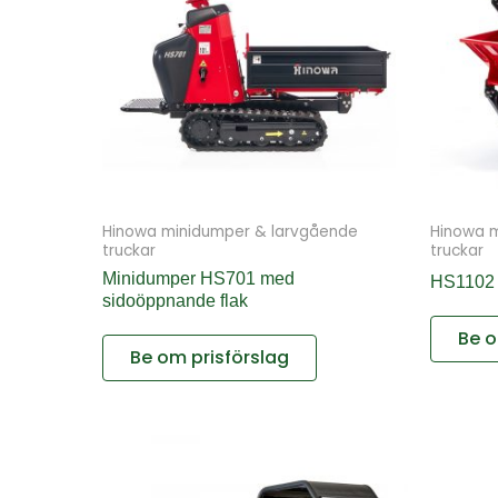
Hinowa minidumper & larvgående
Hinowa 
truckar
truckar
Minidumper HS701 med
HS1102 
sidoöppnande flak
Be o
Be om prisförslag