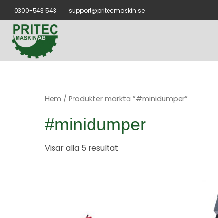
Hoppa
0300-543 543
support@pritecmaskin.se
till
innehåll
Hem
/ Produkter märkta ”#minidumper”
#minidumper
Visar alla 5 resultat