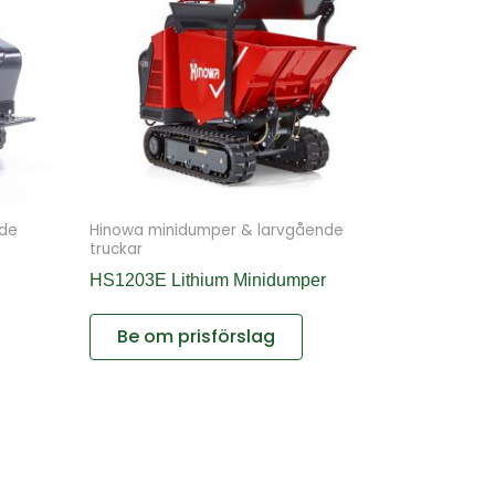
nde
Hinowa minidumper & larvgående
truckar
HS1203E Lithium Minidumper
Be om prisförslag