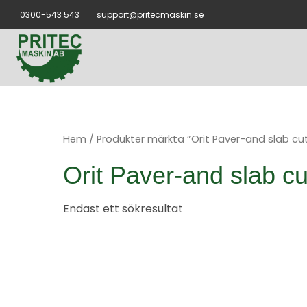
Hoppa
0300-543 543
support@pritecmaskin.se
till
innehåll
Hem
/ Produkter märkta ”Orit Paver-and slab cu
Orit Paver-and slab cu
Endast ett sökresultat