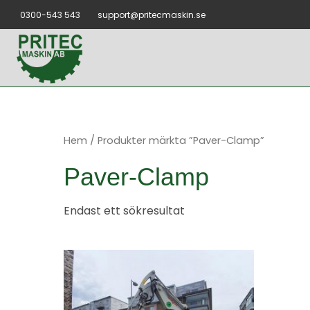
Hoppa
0300-543 543
support@pritecmaskin.se
till
innehåll
Hem
/ Produkter märkta ”Paver-Clamp”
Paver-Clamp
Endast ett sökresultat