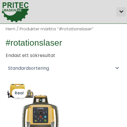
Hoppa
M
till
innehåll
Hem
/ Produkter märkta ”#rotationslaser”
#rotationslaser
Endast ett sökresultat
Rea!