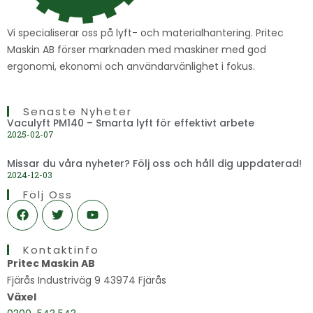
Vi specialiserar oss på lyft- och materialhantering. Pritec
Maskin AB förser marknaden med maskiner med god
ergonomi, ekonomi och användarvänlighet i fokus.
Senaste Nyheter
Vaculyft PM140 – Smarta lyft för effektivt arbete
2025-02-07
Missar du våra nyheter? Följ oss och håll dig uppdaterad!
2024-12-03
Följ Oss
F
T
Y
a
w
o
c
i
u
e
t
t
Kontaktinfo
b
t
u
o
e
b
Pritec Maskin AB
o
r
e
Fjärås Industriväg 9 43974 Fjärås
k
Växel