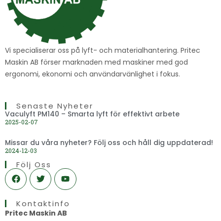
Vi specialiserar oss på lyft- och materialhantering. Pritec
Maskin AB förser marknaden med maskiner med god
ergonomi, ekonomi och användarvänlighet i fokus.
Senaste Nyheter
Vaculyft PM140 – Smarta lyft för effektivt arbete
2025-02-07
Missar du våra nyheter? Följ oss och håll dig uppdaterad!
2024-12-03
Följ Oss
F
T
Y
a
w
o
c
i
u
e
t
t
Kontaktinfo
b
t
u
o
e
b
Pritec Maskin AB