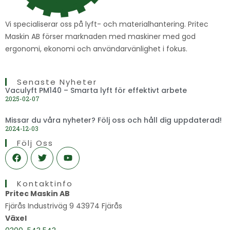
Vi specialiserar oss på lyft- och materialhantering. Pritec
Maskin AB förser marknaden med maskiner med god
ergonomi, ekonomi och användarvänlighet i fokus.
Senaste Nyheter
Vaculyft PM140 – Smarta lyft för effektivt arbete
2025-02-07
Missar du våra nyheter? Följ oss och håll dig uppdaterad!
2024-12-03
Följ Oss
F
T
Y
a
w
o
c
i
u
e
t
t
Kontaktinfo
b
t
u
o
e
b
Pritec Maskin AB
o
r
e
Fjärås Industriväg 9 43974 Fjärås
k
Växel