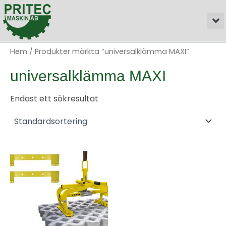
Hoppa
M
till
innehåll
Hem
/ Produkter märkta ”universalklämma MAXI”
universalklämma MAXI
Endast ett sökresultat