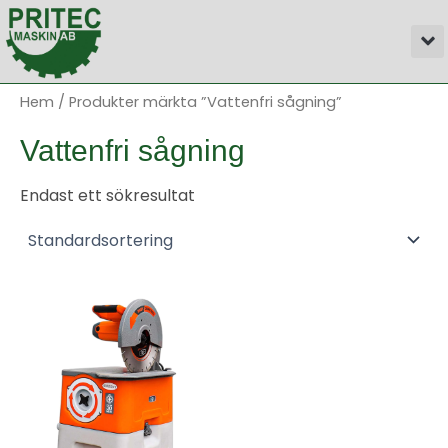
Hoppa
M
till
innehåll
Hem
/ Produkter märkta ”Vattenfri sågning”
Vattenfri sågning
Endast ett sökresultat