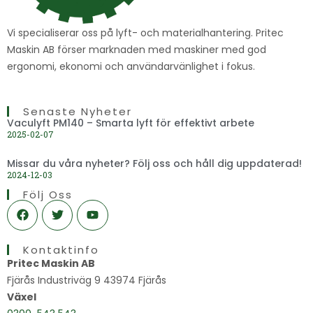
Vi specialiserar oss på lyft- och materialhantering. Pritec
Maskin AB förser marknaden med maskiner med god
ergonomi, ekonomi och användarvänlighet i fokus.
Senaste Nyheter
Vaculyft PM140 – Smarta lyft för effektivt arbete
2025-02-07
Missar du våra nyheter? Följ oss och håll dig uppdaterad!
2024-12-03
Följ Oss
F
T
Y
a
w
o
c
i
u
e
t
t
Kontaktinfo
b
t
u
o
e
b
Pritec Maskin AB
o
r
e
Fjärås Industriväg 9 43974 Fjärås
k
Växel