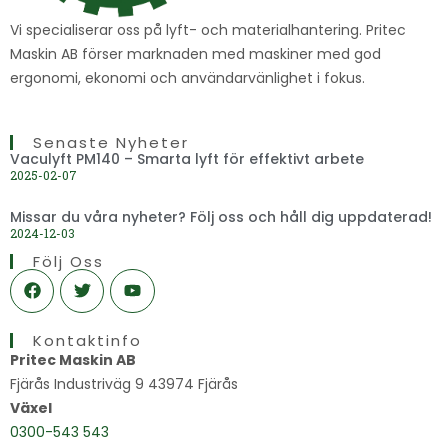
Vi specialiserar oss på lyft- och materialhantering. Pritec
Maskin AB förser marknaden med maskiner med god
ergonomi, ekonomi och användarvänlighet i fokus.
Senaste Nyheter
Vaculyft PM140 – Smarta lyft för effektivt arbete
2025-02-07
Missar du våra nyheter? Följ oss och håll dig uppdaterad!
2024-12-03
Följ Oss
F
T
Y
a
w
o
c
i
u
e
t
t
Kontaktinfo
b
t
u
o
e
b
Pritec Maskin AB
o
r
e
Fjärås Industriväg 9 43974 Fjärås
k
Växel
0300-543 543