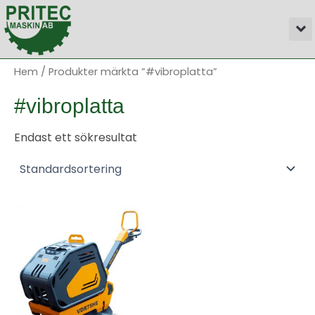
Hoppa
M
till
innehåll
Hem
/ Produkter märkta ”#vibroplatta”
#vibroplatta
Endast ett sökresultat