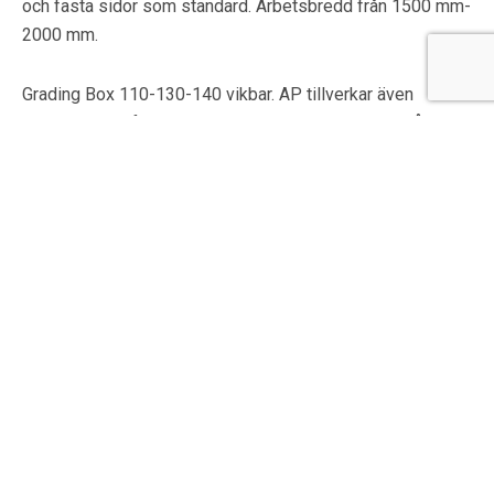
och fasta sidor som standard. Arbetsbredd från 1500 mm-
2000 mm.
Grading Box 110-130-140 vikbar. AP tillverkar även
vikbara hyvlar för att de skall kunna transporteras på
allmänna vägar. Arbetsbredd från 4000 mm-8000 mm men
kan fällas ihop till 2650 mm.
Offertförfrågan