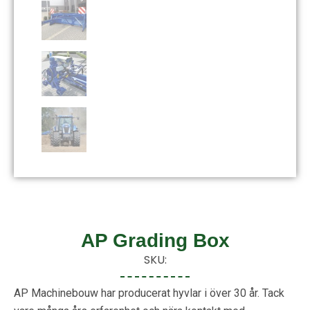
AP Grading Box
SKU:
AP Machinebouw har producerat hyvlar i över 30 år. Tack