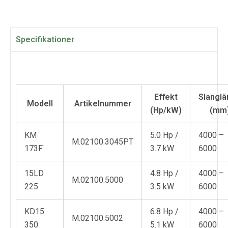
Specifikationer
Effekt
Slangl
Modell
Artikelnummer
(Hp/kW)
(mm
KM
5.0 Hp /
4000 –
M.02100.3045PT
173F
3.7 kW
6000
15LD
4.8 Hp /
4000 –
M.02100.5000
225
3.5 kW
6000
KD15
6.8 Hp /
4000 –
M.02100.5002
350
5.1 kW
6000