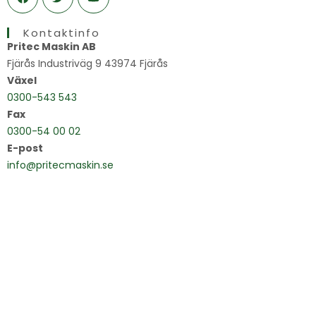
c
i
u
e
t
t
Kontaktinfo
b
t
u
o
e
b
Pritec Maskin AB
o
r
e
Fjärås Industriväg 9 43974 Fjärås
k
Växel
0300-543 543
Fax
0300-54 00 02
E-post
info@pritecmaskin.se