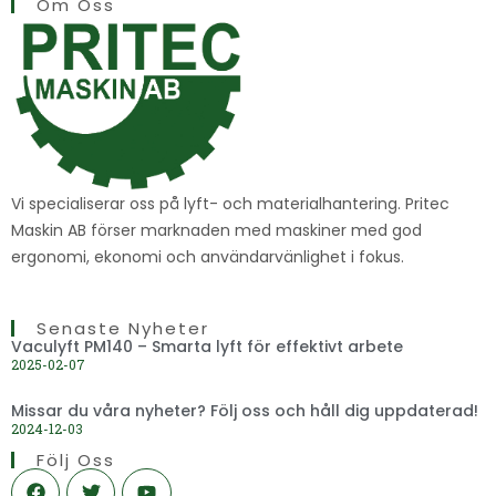
Om Oss
Vi specialiserar oss på lyft- och materialhantering. Pritec
Maskin AB förser marknaden med maskiner med god
ergonomi, ekonomi och användarvänlighet i fokus.
Senaste Nyheter
Vaculyft PM140 – Smarta lyft för effektivt arbete
2025-02-07
Missar du våra nyheter? Följ oss och håll dig uppdaterad!
2024-12-03
Följ Oss
F
T
Y
a
w
o