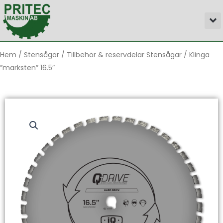
Hoppa
M
till
innehåll
Hem
/
Stensågar
/
Tillbehör & reservdelar Stensågar
/ Klinga
”marksten” 16.5″