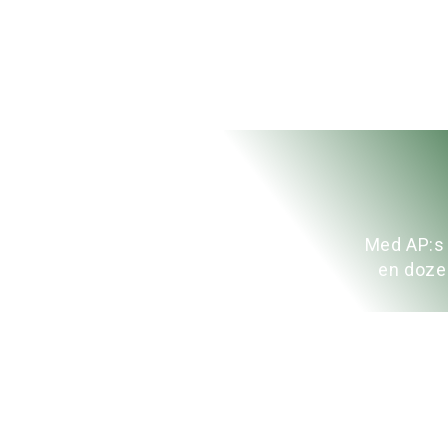
Med AP:s L
en doze