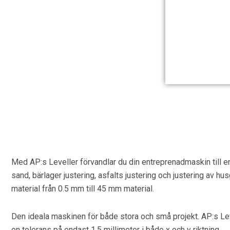
Med AP:s Leveller förvandlar du din entreprenadmaskin till en
sand, bärlager justering, asfalts justering och justering av
material från 0.5 mm till 45 mm material.
Den ideala maskinen för både stora och små projekt. AP:s L
en tolerans på endast 1.5 millimeter i både x och y riktning.