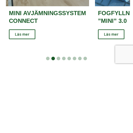
MINI AVJÄMNINGSSYSTEM
FOGFYLLNI
CONNECT
”MINI” 3.0
Läs mer
Läs mer
1
2
3
4
5
6
7
8
KONTAKTPERSONER
För mer information, vänligen kontakta någon av
våra medarbetare nedan eller fyll i