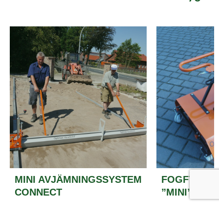
MINI AVJÄMNINGSSYSTEM
FOGFYLLNI
CONNECT
”MINI” 3.0
Läs mer
Läs mer