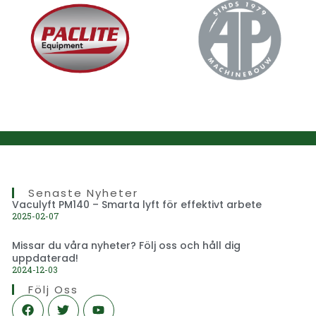
Senaste Nyheter
Vaculyft PM140 – Smarta lyft för effektivt arbete
2025-02-07
Missar du våra nyheter? Följ oss och håll dig
uppdaterad!
2024-12-03
Följ Oss
F
T
Y
a
w
o