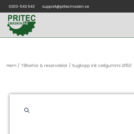
Hoppa
0300-543 543
support@pritecmaskin.se
till
innehåll
Hem
/
Tillbehör & reservdelar
/ Sugkopp ink cellgummi Ø150