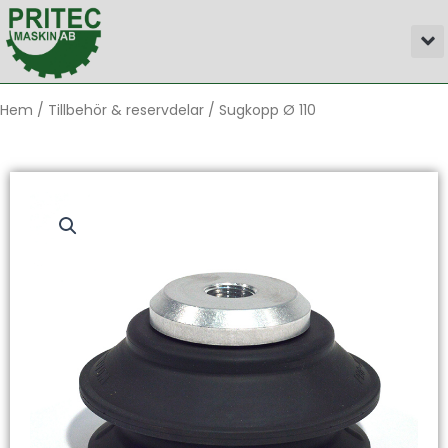
Hoppa
M
till
innehåll
Hem
/
Tillbehör & reservdelar
/ Sugkopp Ø 110