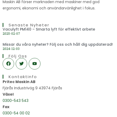
Maskin AB förser marknaden med maskiner med god
ergonomi, ekonomi och användarvänlighet i fokus.
Senaste Nyheter
Vaculyft PM140 – Smarta lyft för effektivt arbete
2025-02-07
Missar du våra nyheter? Följ oss och håll dig uppdaterad!
2024-12-03
Följ Oss
F
T
Y
a
w
o
c
i
u
e
t
t
Kontaktinfo
b
t
u
o
e
b
Pritec Maskin AB
o
r
e
Fjärås Industriväg 9 43974 Fjärås
k
Växel
0300-543 543
Fax
0300-54 00 02