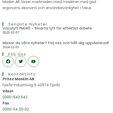
Maskin AB förser marknaden med maskiner med god
ergonomi, ekonomi och användarvänlighet i fokus.
Senaste Nyheter
Vaculyft PM140 – Smarta lyft för effektivt arbete
2025-02-07
Missar du våra nyheter? Följ oss och håll dig uppdaterad!
2024-12-03
Följ Oss
F
T
Y
a
w
o
c
i
u
e
t
t
Kontaktinfo
b
t
u
o
e
b
Pritec Maskin AB
o
r
e
Fjärås Industriväg 9 43974 Fjärås
k
Växel
0300-543 543
Fax
0300-54 00 02