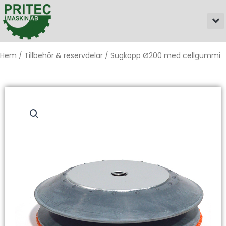
Hoppa
M
till
innehåll
Hem
/
Tillbehör & reservdelar
/ Sugkopp Ø200 med cellgummi