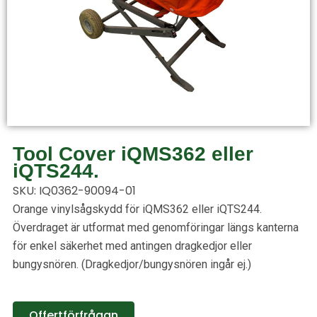
Tool Cover iQMS362 eller
iQTS244.
SKU: IQ0362-90094-01
Orange vinylsågskydd för iQMS362 eller iQTS244.
Överdraget är utformat med genomföringar längs kanterna
för enkel säkerhet med antingen dragkedjor eller
bungysnören. (Dragkedjor/bungysnören ingår ej.)
Offertförfrågan