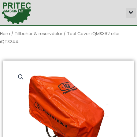
Hoppa
M
till
innehåll
Hem
/
Tillbehör & reservdelar
/ Tool Cover iQMS362 eller
iQTS244.