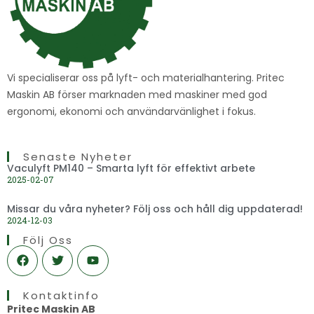
Vi specialiserar oss på lyft- och materialhantering. Pritec
Maskin AB förser marknaden med maskiner med god
ergonomi, ekonomi och användarvänlighet i fokus.
Senaste Nyheter
Vaculyft PM140 – Smarta lyft för effektivt arbete
2025-02-07
Missar du våra nyheter? Följ oss och håll dig uppdaterad!
2024-12-03
Följ Oss
F
T
Y
a
w
o
c
i
u
e
t
t
Kontaktinfo
b
t
u
o
e
b
Pritec Maskin AB