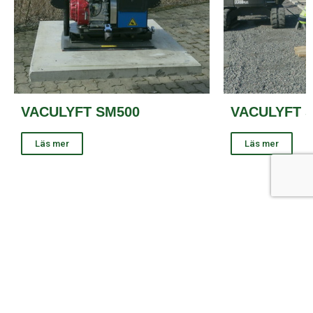
VACULYFT SM500
VACULYFT 
Läs mer
Läs mer
1
2
3
4
5
6
KONTAKTPERSONER