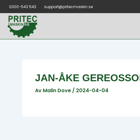
Hoppa
Inläggsnavigering
0300-543 543
support@pritecmaskin.se
till
innehåll
JAN-ÅKE GEREOSSO
Av
Malin Dove
/
2024-04-04