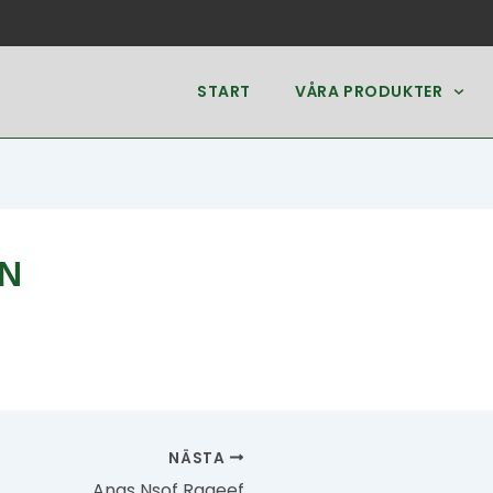
START
VÅRA PRODUKTER
N
NÄSTA
Anas Nsof Rageef