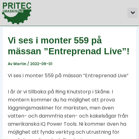
Hoppa
Inläggsnavigering
M
till
innehåll
Vi ses i monter 559 på
mässan ”Entreprenad Live”!
Av
Martin
/
2022-09-01
Vi ses i monter 559 på mässan ”Entreprenad Live”
I år är vi tillbaka på Ring Knutstorp i Skåne. I
montern kommer du ha möjlighet att prova
läggningsmaskiner för marksten, men även
vatten- och dammfria sten- och kakelsågar från
amerikanska iQ Power Tools. Ni kommer även ha
möjlighet att fynda verktyg och utrustning för