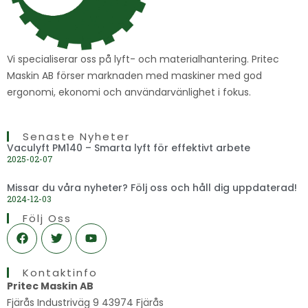
Vi specialiserar oss på lyft- och materialhantering. Pritec
Maskin AB förser marknaden med maskiner med god
ergonomi, ekonomi och användarvänlighet i fokus.
Senaste Nyheter
Vaculyft PM140 – Smarta lyft för effektivt arbete
2025-02-07
Missar du våra nyheter? Följ oss och håll dig uppdaterad!
2024-12-03
Följ Oss
F
T
Y
a
w
o
c
i
u
e
t
t
Kontaktinfo
b
t
u
o
e
b
Pritec Maskin AB
o
r
e
Fjärås Industriväg 9 43974 Fjärås