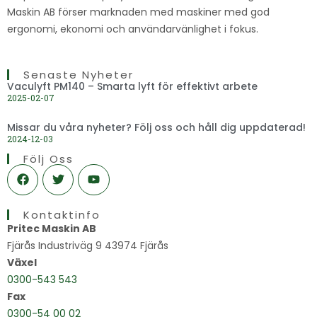
Maskin AB förser marknaden med maskiner med god
ergonomi, ekonomi och användarvänlighet i fokus.
Senaste Nyheter
Vaculyft PM140 – Smarta lyft för effektivt arbete
2025-02-07
Missar du våra nyheter? Följ oss och håll dig uppdaterad!
2024-12-03
Följ Oss
F
T
Y
a
w
o
c
i
u
e
t
t
Kontaktinfo
b
t
u
o
e
b
Pritec Maskin AB
o
r
e
Fjärås Industriväg 9 43974 Fjärås
k
Växel
0300-543 543
Fax
0300-54 00 02