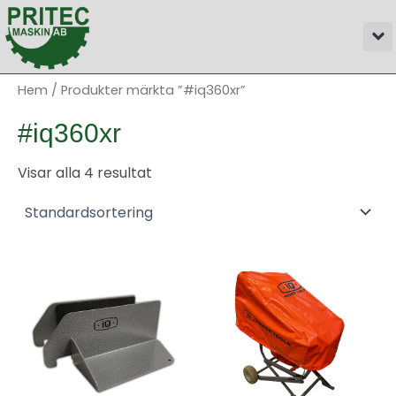
Hoppa
M
till
innehåll
Hem
/ Produkter märkta ”#iq360xr”
#iq360xr
Visar alla 4 resultat