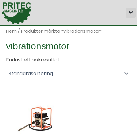
Hoppa
M
till
innehåll
Hem
/ Produkter märkta ”vibrationsmotor”
vibrationsmotor
Endast ett sökresultat