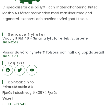
Vi specialiserar oss på lyft- och materialhantering. Pritec
Maskin AB förser marknaden med maskiner med god
ergonomi, ekonomi och användarvänlighet i fokus.
Senaste Nyheter
Vaculyft PM140 – Smarta lyft för effektivt arbete
2025-02-07
Missar du våra nyheter? Följ oss och håll dig uppdaterad!
2024-12-03
Följ Oss
F
T
Y
a
w
o
c
i
u
e
t
t
Kontaktinfo
b
t
u
o
e
b
Pritec Maskin AB
o
r
e
Fjärås Industriväg 9 43974 Fjärås
k
Växel
0300-543 543